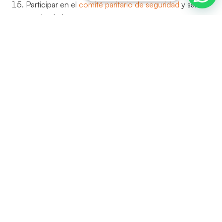
Participar en el
comité paritario de seguridad
y salud
en el trabajo
Elaborar programa de
auditorías internas en
seguridad y salud en el trabajo
Planificar, organizar, dirigir, desarrollar y aplicar el SG-
SST y como mínimo una vez al año realizar su
evaluación.
Implementar las
medidas de prevención y control
con base en el resultado de la identificación de
peligros, la evaluación y valoración de los riesgos,
incluidos los prioritarios y ejecutarlas acorde con el
esquema de jerarquización, de ser factible priorizar la
intervención en la fuente y en el medio.
Realizar su trabajo preventivo, con prontitud,
responsabilidad y de acuerdo a las
normas y leyes
vigentes.
Para llevar a cabo todas las funciones que están bajo la