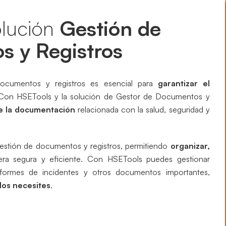
Preparación y Respuesta ante Emergencias
Preparación y Respuesta ante Emergencias
olución
Gestión de
Business Intelligence
Business Intelligence
 y Registros
 documentos y registros es esencial para
garantizar el
a. Con HSETools y la solución de Gestor de Documentos y
e la documentación
relacionada con la salud, seguridad y
gestión de documentos y registros, permitiendo
organizar,
a segura y eficiente. Con HSETools puedes gestionar
 informes de incidentes y otros documentos importantes,
los necesites
.