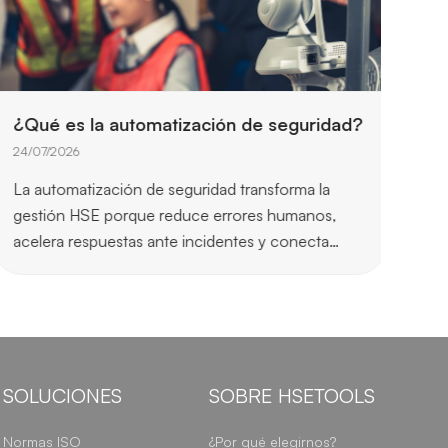
¿Qué es la automatización de seguridad?
5 p
seg
24/07/2026
31/0
La automatización de seguridad transforma la
Una 
gestión HSE porque reduce errores humanos,
mejo
acelera respuestas ante incidentes y conecta…
nor
SOLUCIONES
SOBRE HSETOOLS
Normas ISO
¿Por qué elegirnos?