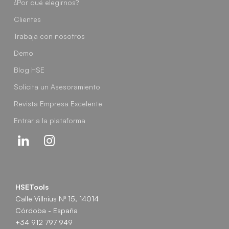
¿Por qué elegirnos?
Clientes
Trabaja con nosotros
Demo
Blog HSE
Solicita un Asesoramiento
Revista Empresa Excelente
Entrar a la plataforma
Linkedin
Instagram
HSETools
Calle Villnius Nº 15, 14014
Córdoba - España
+34 912 797 949