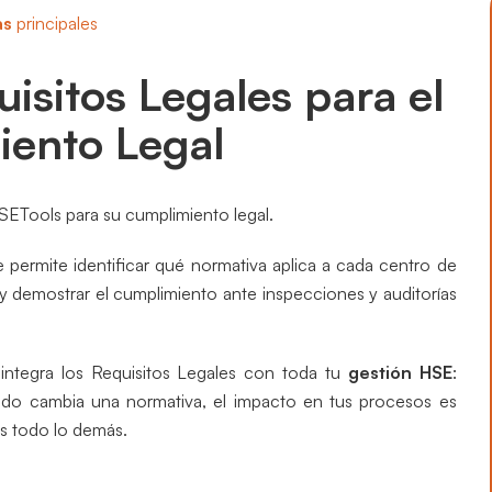
Preparación y Respuesta ante Emergencias
Preparación y Respuesta ante Emergencias
as
principales
Business Intelligence
Business Intelligence
isitos Legales para el
ento Legal
ETools para su cumplimiento legal.
 permite identificar qué normativa aplica a cada centro de
y demostrar el cumplimiento ante inspecciones y auditorías
 integra los Requisitos Legales con toda tu
gestión HSE
:
ando cambia una normativa, el impacto en tus procesos es
as todo lo demás.