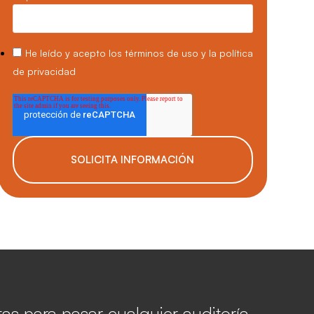
He leído y acepto los
términos de uso
y la
política
de privacidad
as para pasar cualquier auditoría