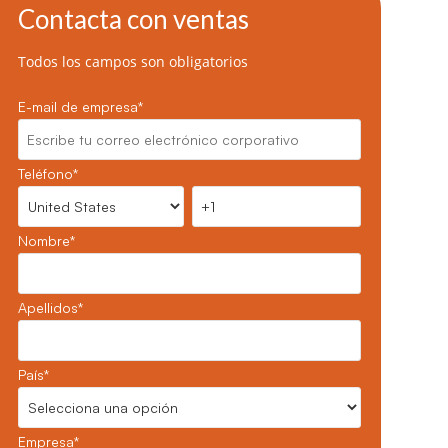
Vigilancia de la Salud
Vigilancia de la Salud
Contacta con ventas
Todos los campos son obligatorios
E-mail de empresa
*
Teléfono
*
Nombre
*
Apellidos
*
País
*
Empresa
*