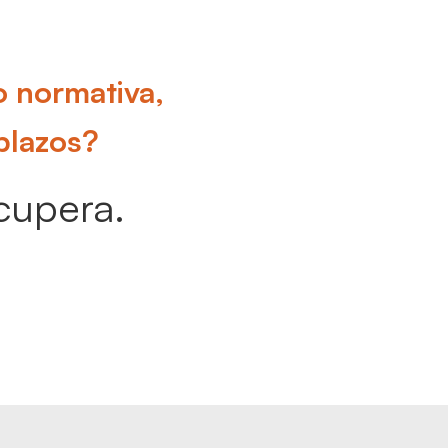
o normativa,
plazos?
cupera.