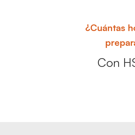
¿Cuántas ho
prepar
Con HS