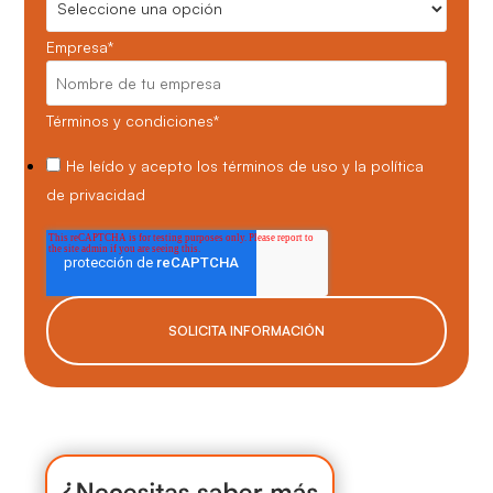
Empresa
*
Términos y condiciones
*
He leído y acepto los
términos de uso
y la
política
de privacidad