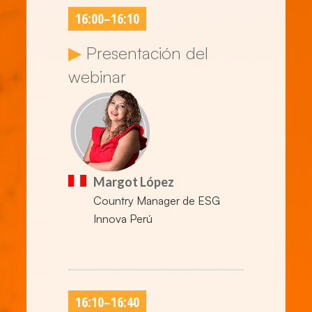
16:00
–
16:10
▶
Presentación del
webinar
Margot López
Country Manager de ESG
Innova Perú
16:10
–
16:40