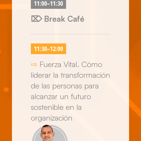
11:00
–
11:30
⌦ Break Café
11:30
–
12:00
⇨
Fuerza Vital. Cómo
liderar la transformación
de las personas para
alcanzar un futuro
sostenible en la
organización