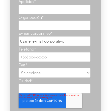
Apellidos
*
Organización
*
E-mail corporativo
*
Teléfono
*
País
*
Ciudad
*