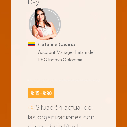
Day
Catalina Gaviria
Account Manager Latam de
ESG Innova Colombia
9:15
–
9:30
⇨
Situación actual de
las organizaciones con
el uso de la lA y la