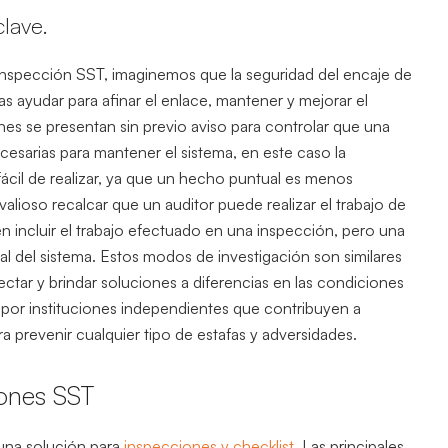
clave.
 inspección SST, imaginemos que la seguridad del encaje de
ías ayudar para afinar el enlace, mantener y mejorar el
es se presentan sin previo aviso para controlar que una
esarias para mantener el sistema, en este caso la
fácil de realizar, ya que un hecho puntual es menos
alioso recalcar que un auditor puede realizar el trabajo de
en incluir el trabajo efectuado en una inspección, pero una
l del sistema. Estos modos de investigación son similares
ctar y brindar soluciones a diferencias en las condiciones
 por instituciones independientes que contribuyen a
 prevenir cualquier tipo de estafas y adversidades.
iones SST
una solución para
inspecciones y checklist.
Las principales