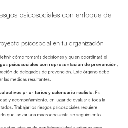
riesgos psicosociales con enfoque de
proyecto psicosocial en tu organización
 definir cómo tomarás decisiones y quién coordinará el
esgos psicosociales con representación de prevención,
cipación de delegados de prevención. Este órgano debe
r las medidas resultantes.
colectivos prioritarios y calendario realista
. Es
idad y acompañamiento, en lugar de evaluar a toda la
ultados. Trabajar los riesgos psicosociales requiere
irlo que lanzar una macroencuesta sin seguimiento.
 datos, niveles de confidencialidad y criterios para