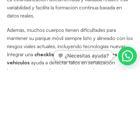
variabilidad y facilita la formación continua basada en
datos reales.
Además, muchos cuerpos tienen dificultades para
mantener su parque móvil siempre listo y alineado con los
riesgos viales actuales, incluyendo tecnologías nuevas.
Integrar una
checklist digital para inspecciones de
💬 ¿Necesitas ayuda?
vehículos
ayuda a detectar fallos en señalización
luminosa, equipos de corte o sistemas de comunicación,
antes del servicio. Esta lógica se refuerza cuando enlazas
esas inspecciones con herramientas como la guía sobre
checklist para inspecciones de vehículos
orientadas
a una buena gestión HSE.
Cómo el software potencia la
seguridad de los bomberos en