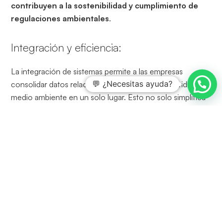
contribuyen a la sostenibilidad y cumplimiento de
regulaciones ambientales
.
Integración y eficiencia:
La integración de sistemas permite a las empresas
💬 ¿Necesitas ayuda?
consolidar datos relacionados con la salud, seguridad y
medio ambiente en un solo lugar. Esto no solo simplifica
la gestión, sino que también
mejora la eficiencia
operativa
. La
automatización
de procesos rutinarios
libera tiempo para que los equipos se enfoquen en
actividades estratégicas y en la mejora continua
.
Cumplimiento Normativo:
El software de gestión facilita el cumplimiento de
normativas y regulaciones, tanto en términos de salud y