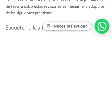
de llevar a cabo estas revisiones es mediante la adopción
de las siguientes prácticas:
💬 ¿Necesitas ayuda?
Escuchar a los trabajadores
Quienes se exponen a diario en entornos laborales
inseguros son los empleados, y precisamente ellos son
los más capacitados para ofrecer experiencias y
conocimientos en una inspección en el lugar de trabajo.
Su contribución resulta sumamente valiosa para
señalar
áreas que necesitan atención especial, así como
para identificar mejoras necesarias para optimizar
las operaciones y elevar la productividad
manteniendo altos estándares de seguridad
.
Revisar hallazgos y registros anteriores