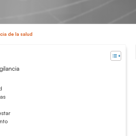
cia de la salud
gilancia
d
cas
estar
ento