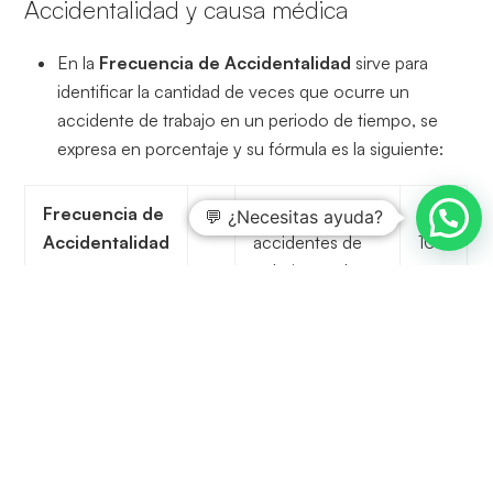
Accidentalidad y causa médica
En la
Frecuencia de Accidentalidad
sirve para
identificar la cantidad de veces que ocurre un
accidente de trabajo en un periodo de tiempo, se
expresa en porcentaje y su fórmula es la siguiente:
Frecuencia de
=
Número de
X
💬 ¿Necesitas ayuda?
Accidentalidad
accidentes de
100
trabajo en el
mes
Numero de
Colaboradores
en el mes