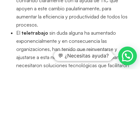
contando claramente con la ayuda de TIC que
apoyen a este cambio paulatinamente, para
aumentar la eficiencia y productividad de todos los
procesos.
El
teletrabajo
sin duda alguna ha aumentado
exponencialmente y en consecuencia las
organizaciones, han tenido que reinventarse y
💬 ¿Necesitas ayuda?
ajustarse a esta nueva metodología laboral, para ello
necesitaron soluciones tecnológicas que facilitaron
esta transición y permitieron tener todo el acceso a
la información y que la misma, estuviese centralizada
y segura.
Debido a esta
transición tecnológica
, las
organizaciones han tenido que ampliar sus
exigencias en relación a las habilidades que debe
tener el perfil laboral que soliciten, donde el manejo
de las TIC se ha convertido en requisito de
obligatoriedad.