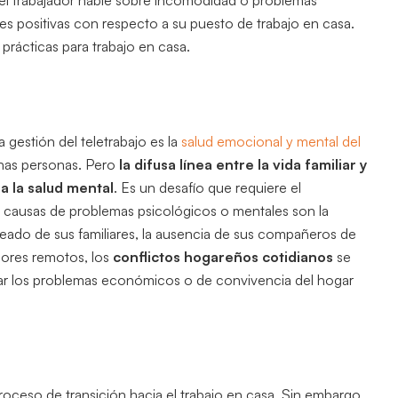
el trabajador hable sobre incomodidad o problemas
 positivas con respecto a su puesto de trabajo en casa.
prácticas para trabajo en casa.
 gestión del teletrabajo es la
salud emocional y mental del
chas personas. Pero
la difusa línea entre la vida familiar y
a la salud mental
. Es un desafío que requiere el
causas de problemas psicológicos o mentales son la
deado de sus familiares, la ausencia de sus compañeros de
adores remotos, los
conflictos hogareños cotidianos
se
rar los problemas económicos o de convivencia del hogar
oceso de transición hacia el trabajo en casa. Sin embargo,