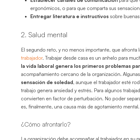
Establecer canales de comunicación
para que 
ergonómicos, o para que comparta sus sensaciones
Entregar literatura e instructivos
sobre buenas 
2. Salud mental
El segundo reto, y no menos importante, que afronta la
trabajador
. Trabajar desde casa es un anhelo para mu
la vida laboral genera los primeros problemas par
acompañamiento cercano de la organización. Algunas 
sensación de soledad
, aunque el trabajador esté ro
trabajo genera ansiedad y estrés. Para algunos trabaj
convierten en factor de perturbación. No poder sepa
es, finalmente, una causa más de agotamiento mental.
¿Cómo afrontarlo?
La organización debe acompañar al trabajador en su pr