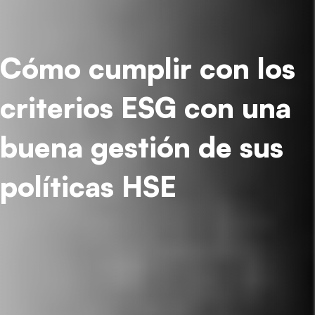
Cómo cumplir con los
criterios ESG con una
buena gestión de sus
políticas HSE