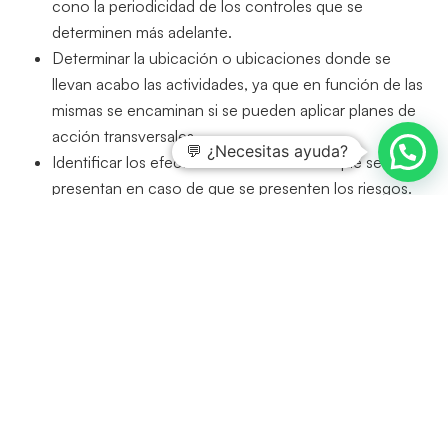
cono la periodicidad de los controles que se
determinen más adelante.
Determinar la ubicación o ubicaciones donde se
llevan acabo las actividades, ya que en función de las
mismas se encaminan si se pueden aplicar planes de
acción transversales.
💬 ¿Necesitas ayuda?
Identificar los efectos o consecuciones que se
presentan en caso de que se presenten los riesgos.
Etapa
evaluación de los riesgos sin controles
(Riesgo Inherente):
se debe establecer en que nivel se
encuentra el riesgo antes de aplicar cualquier control,
para ello se pueden tener en cuenta variables como: la
exposición, la deficiencia, las consecuencias, la
probabilidad y el nivel de riesgo. Esta etapa permite
identificar aquellos riesgos que por el nivel que presentan
deben ser gestionados de manera prioritarias y aquellos
que, aunque se han identificado permiten un rango de